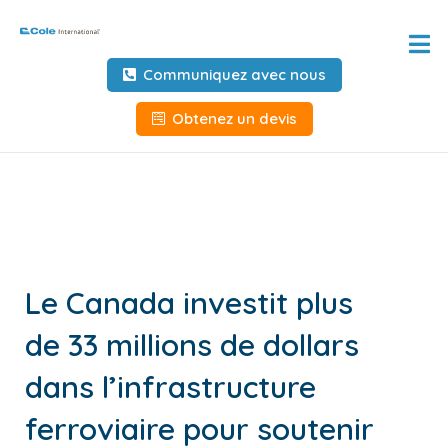
Accueil
Communiquez avec nous
À propos de
Obtenez un devis
Services
Outils et ressources
Informations client
Le Canada investit plus
Demandez des informations
de 33 millions de dollars
Outils au service des
transporteurs
dans l’infrastructure
NOUS CONTACTER
ferroviaire pour soutenir