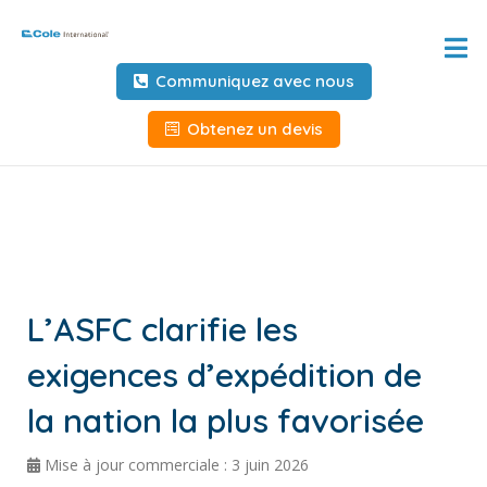
Accueil
Communiquez avec nous
À propos de
Obtenez un devis
Services
Outils et ressources
Informations client
L’ASFC clarifie les
Demandez des informations
exigences d’expédition de
Outils au service des
transporteurs
la nation la plus favorisée
NOUS CONTACTER
Mise à jour commerciale : 3 juin 2026