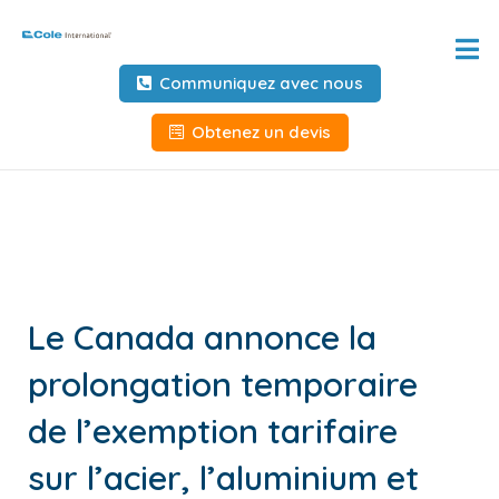
Accueil
Communiquez avec nous
À propos de
Obtenez un devis
Services
Outils et ressources
Informations client
Le Canada annonce la
Demandez des informations
prolongation temporaire
Outils au service des
transporteurs
de l’exemption tarifaire
NOUS CONTACTER
sur l’acier, l’aluminium et