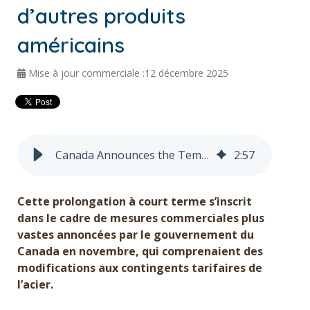
d’autres produits
Obtenir un devis
américains
English
Mise à jour commerciale :12 décembre 2025
Canada Announces the Temporary Extension of Tariff Remission on U.S. Steel, Aluminum, And Other Goods
2
:
57
Cette prolongation à court terme s’inscrit
dans le cadre de mesures commerciales plus
vastes annoncées par le gouvernement du
Canada en novembre, qui comprenaient des
modifications aux contingents tarifaires de
l’acier.