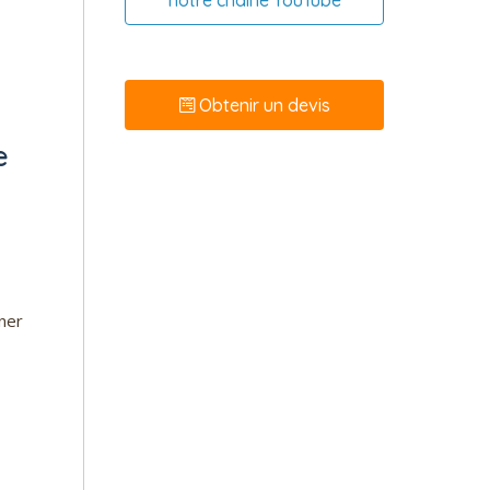
notre chaîne YouTube
Obtenir un devis
e
aner