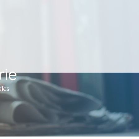
rie
ales