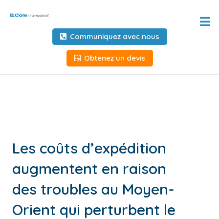
Accueil
Communiquez avec nous
À propos de
Obtenez un devis
Services
Outils et ressources
Informations client
Les coûts d’expédition
Demandez des informations
augmentent en raison
Outils au service des
transporteurs
des troubles au Moyen-
NOUS CONTACTER
Orient qui perturbent le