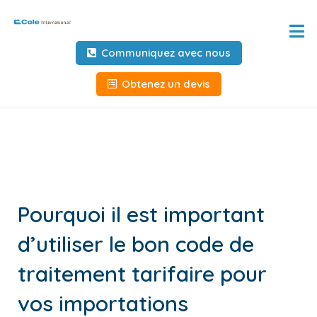
Accueil
Communiquez avec nous
À propos de
Obtenez un devis
Services
Outils et ressources
Informations client
Pourquoi il est important
Demandez des informations
d’utiliser le bon code de
Outils au service des
transporteurs
traitement tarifaire pour
NOUS CONTACTER
vos importations